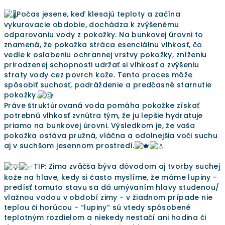
Počas jesene, keď klesajú teploty a začína
vykurovacie obdobie, dochádza k zvýšenému
odparovaniu vody z pokožky. Na bunkovej úrovni to
znamená, že pokožka stráca esenciálnu vlhkosť, čo
vedie k oslabeniu ochrannej vrstvy pokožky, zníženiu
prirodzenej schopnosti udržať si vlhkosť a zvýšeniu
straty vody cez povrch kože. Tento proces môže
spôsobiť suchosť, podráždenie a predčasné starnutie
pokožky.
Práve štruktúrovaná voda pomáha pokožke získať
potrebnú vlhkosť zvnútra tým, že ju lepšie hydratuje
priamo na bunkovej úrovni. Výsledkom je, že vaša
pokožka ostáva pružná, vláčna a odolnejšia voči suchu
aj v suchšom jesennom prostredí.
TIP: Zima zväčša býva dôvodom aj tvorby suchej
kože na hlave, kedy si často myslíme, že máme lupiny -
predísť tomuto stavu sa dá umývaním hlavy studenou/
vlažnou vodou v období zimy - v žiadnom prípade nie
teplou či horúcou - “lupiny” sú vtedy spôsobené
teplotným rozdielom a niekedy nestačí ani hodina či