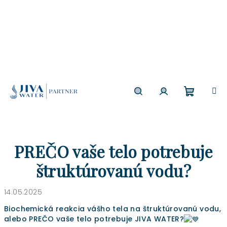
Prejsť
na
obsah
Nákup
Hľadať
Prihlásenie
košík
PREČO vaše telo potrebuje
štruktúrovanú vodu?
14.05.2025
Biochemická reakcia vášho tela na štruktúrovanú vodu,
alebo PREČO vaše telo potrebuje JIVA WATER?