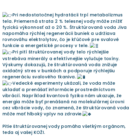
Pri nedostatočnej hydratácii trpí metabolizmus
tela. Priemerná strata 2 % telesnej vody môže znížiť
fyzickú výkonnosť až o 20 %. Štruktúrovaná voda Jiva
napomáha rýchlej regenerácii buniek a udržiava
rovnováhu elektrolytov, čo je kľúčové pre svalové
funkcie a energetické procesy v tele.
Pri pití štruktúrovanej vody telo rýchlejšie
vstrebáva minerály a efektívnejšie vylučuje toxíny.
Výskumy dokazujú, že štruktúrovaná voda znižuje
oxidačný stres v bunkách a podporuje rýchlejšiu
regeneráciu svalového tkaniva.
Vedecké experimenty ukázali, že voda môže
ukladať a prenášať informácie prostredníctvom
vibrácií. Napríklad kvantová fyzika nám ukazuje, že
energia môže byť prenášaná na molekulárnej úrovni
cez vibrácie vody, čo znamená, že štruktúrovaná voda
môže mať hlboký vplyv na zdravie.
Pitie štruktúrovanej vody pomáha všetkým orgánom,
teda aj vašej KOŽI.