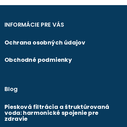
v
Z
l
á
á
p
d
INFORMÁCIE PRE VÁS
a
ä
c
t
Ochrana osobných údajov
i
i
e
e
p
Obchodné podmienky
r
v
k
y
Blog
v
ý
p
Piesková filtrácia a štruktúrovaná
i
voda: harmonické spojenie pre
s
zdravie
u