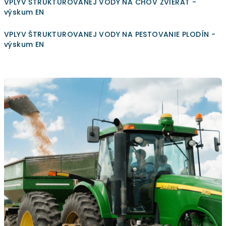
VPLYV ŠTRUKTUROVANEJ VODY NA CHOV ZVIERAT -
výskum EN
VPLYV ŠTRUKTUROVANEJ VODY NA PESTOVANIE PLODÍN -
výskum EN
V
ý
p
i
s
č
l
á
n
k
o
v