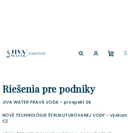
Prejsť
na
obsah
Nákup
Hľadať
Prihlásenie
košík
Riešenia pre podniky
JIVA WATER PRAVÁ VODA - prospekt SK
NOVÉ TECHNOLÓGIE ŠTRUKUTUROVANEJ VODY - výskum
CZ