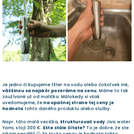
Je jedno či kupujeme filter na vodu alebo čokoľvek iné,
väčšinou sa najskôr pozeráme na cenu.
Máme to tak
zaužívané už od malička. Málokedy si však
uvedomujeme, že
na opačnej strane tej ceny
je
hodnota
tohto daného produktu alebo služby.
Napr. táto malá vecička,
štrukturovač vody
Jiva water
Yami, stojí 300 €.
Ešte stále čítate?
To je dobre, že ste
nikam neodišli 🙂 Za touto cenou je hodnota tohto