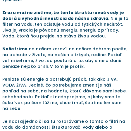
Zrazu možno zistíme, že tento štrukturovač vody je
dobrá a výhodná investícia do nášho zdravia.
Nie je to
filter na vodu, ten očisťuje vodu od fyzických nečistôt.
Jiva jej vracia je pôvodnú energiu, energiu z prírody.
Voda, ktorá ňou prejde, sa stáva živou vodou.
Nešetríme
na našom zdraví, na našom dobrom pocite,
na pohode v živote, na našich blízkych, rodine. Pokiaľ
veľmi šetríme, život sa postará o to, aby sme o dané
peniaze nejako prišli. V tom je profík.
Peniaze sú energie a potrebujú prúdiť, tak ako JIVA,
VODA ŽIVA. Jediné, čo potrebujeme zmeniť je náš
pohľad na seba, na hodnotu, ktorú dávame sami sebe,
sebahodnotu. Pokiaľ si nedoprajeme, aj keby sme to
čokoľvek po čom túžime, chceli mať, šetríme len sami
na sebe.
Je naozaj jedno či sa tu rozprávame o tomto o filtri na
vodu do domácnosti, štrukturovači vody alebo o