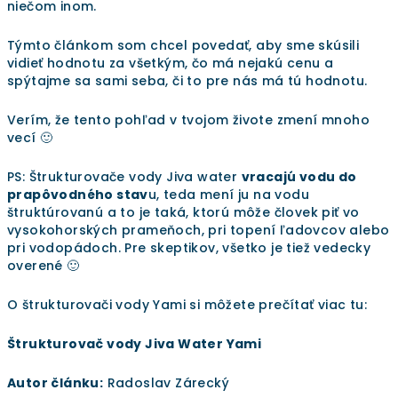
niečom inom.
Týmto článkom som chcel povedať, aby sme skúsili
vidieť hodnotu za všetkým, čo má nejakú cenu a
spýtajme sa sami seba, či to pre nás má tú hodnotu.
Verím, že tento pohľad v tvojom živote zmení mnoho
vecí 🙂
PS: Štrukturovače vody Jiva water
vracajú vodu do
prapôvodného stav
u, teda mení ju na vodu
štruktúrovanú a to je taká, ktorú môže človek piť vo
vysokohorských prameňoch, pri topení ľadovcov alebo
pri vodopádoch. Pre skeptikov, všetko je tiež vedecky
overené 🙂
O štrukturovači vody Yami si môžete prečítať viac tu:
Štrukturovač vody Jiva Water Yami
Autor článku:
Radoslav Zárecký