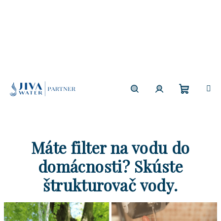
Prejsť
na
obsah
Nákup
Hľadať
Prihlásenie
košík
Máte filter na vodu do
domácnosti? Skúste
štrukturovač vody.