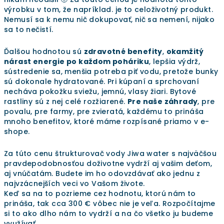
výrobku v tom, že napríklad. je to celoživotný produkt.
Nemusí sa k nemu nič dokupovať, nič sa nemení, nijako
sa to nečistí.
Ďalšou hodnotou sú
zdravotné benefity
,
okamžitý
nárast energie po každom poháriku
, lepšia výdrž,
sústredenie sa, menšia potreba piť vodu, pretože bunky
sú dokonale hydratované. Pri kúpaní a sprchovaní
necháva pokožku sviežu, jemnú, vlasy žiari. Bytové
rastliny sú z nej celé rozžiarené.
Pre naše záhrady
, pre
povalu, pre farmy, pre zvieratá, každému to prináša
mnoho benefitov, ktoré máme rozpísané priamo v e-
shope.
Za túto cenu štrukturovač vody Jiwa water s najväčšou
pravdepodobnosťou doživotne vydrží aj vašim deťom,
aj vnúčatám. Budete im ho odovzdávať ako jednu z
najvzácnejších veci vo Vašom živote.
Keď sa na to pozrieme cez hodnotu, ktorú nám to
prináša, tak cca 300 € vôbec nie je veľa. Rozpočítajme
si to ako dlho nám to vydrží a na čo všetko ju budeme
využívať.