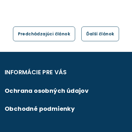
Predchádzajúci článok
Ďalší článok
Z
á
p
INFORMÁCIE PRE VÁS
ä
t
Ochrana osobných údajov
i
e
Obchodné podmienky