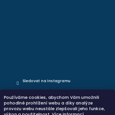
Sledovat na Instagramu
Používáme cookies, abychom Vám umožnili
Přijímáme online platby
pohodlné prohlížení webu a díky analýze
provozu webu neustále zlepšovali jeho funkce,
výkon a použitelnost.
Více informací