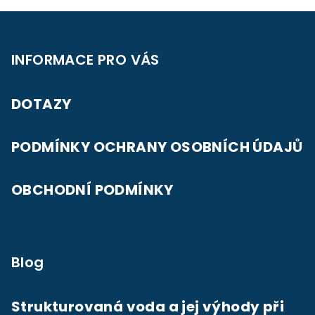
Z
á
p
INFORMACE PRO VÁS
a
t
DOTAZY
í
PODMÍNKY OCHRANY OSOBNÍCH ÚDAJŮ
OBCHODNÍ PODMÍNKY
Blog
Strukturovaná voda a jej výhody při