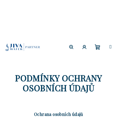
Přejít
na
obsah
Nákupn
Hledat
Přihlášení
košík
PODMÍNKY OCHRANY
OSOBNÍCH ÚDAJŮ
Ochrana osobních údajů